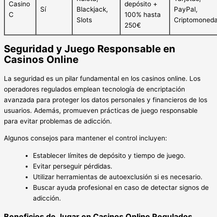
Casino
depósito +
Sí
Blackjack,
PayPal,
C
100% hasta
Slots
Criptomoned
250€
Seguridad y Juego Responsable en
Casinos Online
La seguridad es un pilar fundamental en los casinos online. Los
operadores regulados emplean tecnología de encriptación
avanzada para proteger los datos personales y financieros de los
usuarios. Además, promueven prácticas de juego responsable
para evitar problemas de adicción.
Algunos consejos para mantener el control incluyen:
Establecer límites de depósito y tiempo de juego.
Evitar perseguir pérdidas.
Utilizar herramientas de autoexclusión si es necesario.
Buscar ayuda profesional en caso de detectar signos de
adicción.
Beneficios de Jugar en Casinos Online Regulados