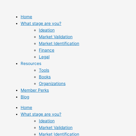
Skip
to
content
Home
What stage are you?
Ideation
Market Validation
Market Identification
Finance
Legal
Resources
Tools
Books
Organizations
Member Perks
Blog
Home
What stage are you?
Ideation
Market Validation
Market Identification