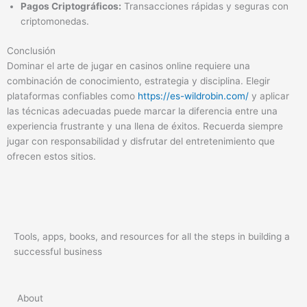
Pagos Criptográficos:
Transacciones rápidas y seguras con
criptomonedas.
Conclusión
Dominar el arte de jugar en casinos online requiere una
combinación de conocimiento, estrategia y disciplina. Elegir
plataformas confiables como
https://es-wildrobin.com/
y aplicar
las técnicas adecuadas puede marcar la diferencia entre una
experiencia frustrante y una llena de éxitos. Recuerda siempre
jugar con responsabilidad y disfrutar del entretenimiento que
ofrecen estos sitios.
Tools, apps, books, and resources for all the steps in building a
successful business
About