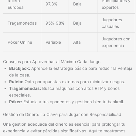
Ruleta
Principiantes y
97.3%
Baja
Europea
expertos
Jugadores
Tragamonedas
95%-98%
Baja
casuales
Jugadores con
Póker Online
Variable
Alta
experiencia
Consejos para Aprovechar al Máximo Cada Juego
Blackjack:
Aprende la estrategia básica para reducir la ventaja
de la casa.
Ruleta:
Opta por apuestas externas para minimizar riesgos.
Tragamonedas:
Busca máquinas con altos RTP y bonos
especiales.
Póker:
Estudia a tus oponentes y gestiona bien tu bankroll.
Gestión de Dinero: La Clave para Jugar con Responsabilidad
Una gestión adecuada del dinero es esencial para prolongar tu
experiencia y evitar pérdidas significativas. Aquí te mostramos