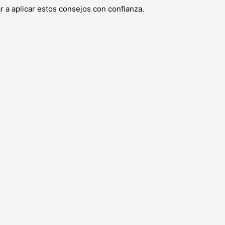
 a aplicar estos consejos con confianza.