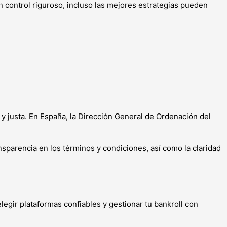
n control riguroso, incluso las mejores estrategias pueden
 y justa. En España, la Dirección General de Ordenación del
nsparencia en los términos y condiciones, así como la claridad
legir plataformas confiables y gestionar tu bankroll con