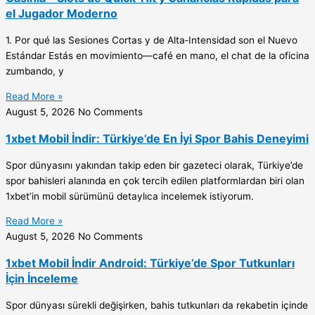
el Jugador Moderno
1. Por qué las Sesiones Cortas y de Alta‑Intensidad son el Nuevo
Estándar Estás en movimiento—café en mano, el chat de la oficina
zumbando, y
Read More »
August 5, 2026
No Comments
1xbet Mobil İndir: Türkiye’de En İyi Spor Bahis Deneyimi
Spor dünyasını yakından takip eden bir gazeteci olarak, Türkiye’de
spor bahisleri alanında en çok tercih edilen platformlardan biri olan
1xbet’in mobil sürümünü detaylıca incelemek istiyorum.
Read More »
August 5, 2026
No Comments
1xbet Mobil İndir Android: Türkiye’de Spor Tutkunları
İçin İnceleme
Spor dünyası sürekli değişirken, bahis tutkunları da rekabetin içinde