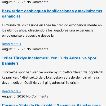
August 6, 2026
No Comments
Betwarrior: desbloquea bonificaciones y maximiza tus
ganancias
El mundo de los casinos en línea ha crecido exponencialmente en
los últimos años, ofreciendo a los jugadores una experiencia
emocionante y accesible desde la
Read More »
August 6, 2026
No Comments
1xBet Türkiye İncelemesi: Yeni Giriş Adresi ve Spor
Bahisleri
Türkiye’de spor bahisleri ve online oyun platformları hızla popülerlik
kazanırken, 1xBet sektörde dikkat çeken adreslerden biri olmaya
devam ediyor. Özellikle yeni giriş adresleri ile erişim
Read More »
August 5, 2026
No Comments
Casinia – Slots de Quick‑Hit y Ganancias Rápidas para