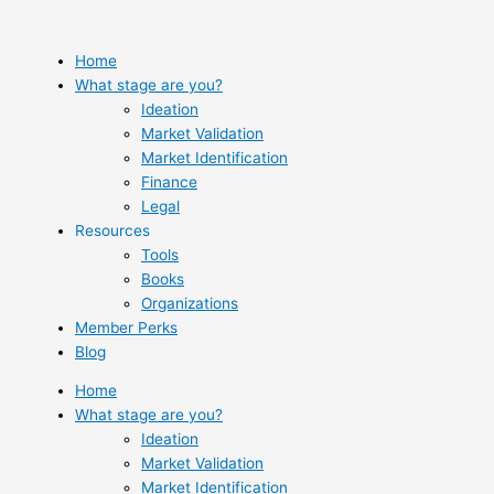
Skip
to
content
Home
What stage are you?
Ideation
Market Validation
Market Identification
Finance
Legal
Resources
Tools
Books
Organizations
Member Perks
Blog
Home
What stage are you?
Ideation
Market Validation
Market Identification