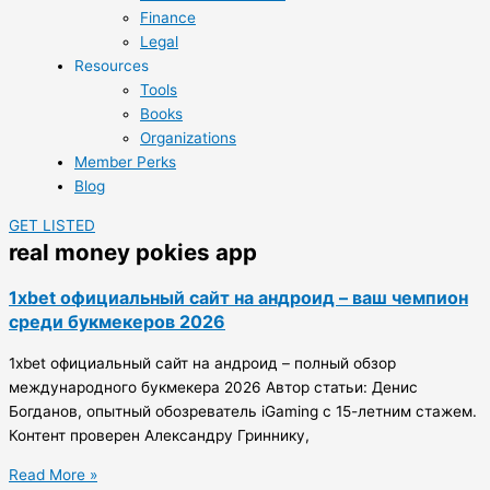
Finance
Legal
Resources
Tools
Books
Organizations
Member Perks
Blog
GET LISTED
real money pokies app
1xbet официальный сайт на андроид – ваш чемпион
среди букмекеров 2026
1xbet официальный сайт на андроид – полный обзор
международного букмекера 2026 Автор статьи: Денис
Богданов, опытный обозреватель iGaming с 15-летним стажем.
Контент проверен Александру Гриннику,
Read More »