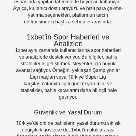
esnasında yapılan tahminlerle heyecan katlanıyor.
Ayrıca, kullanıcı dostu arayüzü ve hızlı para çekme-
yatırma seçenekleri, platformun tercih
edilmesindeki başlıca sebepler arasında.
1xbet’in Spor Haberleri ve
Analizleri
1xbet aynı zamanda kullanıcılarına spor haberleri
ve analizlerle destek veriyor. Bu bilgiler, bahis
stratejilerini geliştirmek isteyenler için büyük
avantaj sağlıyor. Örneğin, yaklaşan Şampiyonlar
Ligi maçları veya Türkiye Süper Lig
karşılaşmalarıyla ilgili güncel yorumlar ve
istatistikler, bahis kararlarını daha bilinçli hale
getiriyor.
Güvenlik ve Yasal Durum
Türkiye’de online bahislerin yasal durumu sık sık
değişiklik gösterse de, 1xbet’in uluslararası